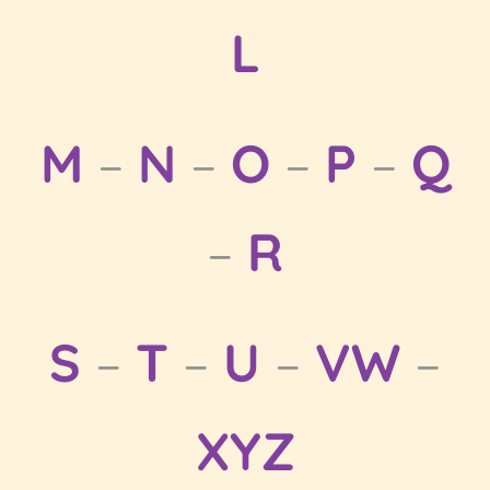
L
M
–
N
–
O
–
P
–
Q
–
R
S
–
T
–
U
–
VW
–
XYZ