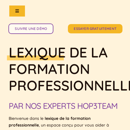
Passer
au
Navigation
contenu
à
bascule
Notre logiciel
SUIVRE UNE DÉMO
ESSAYER GRATUITEMENT
Ressources
LEXIQUE
DE LA
FORMATION
L’équipe
PROFESSIONNELL
Tarifs
Blog
PAR NOS EXPERTS HOP3TEAM
Bienvenue dans le
lexique de la formation
professionnelle
, un espace conçu pour vous aider à