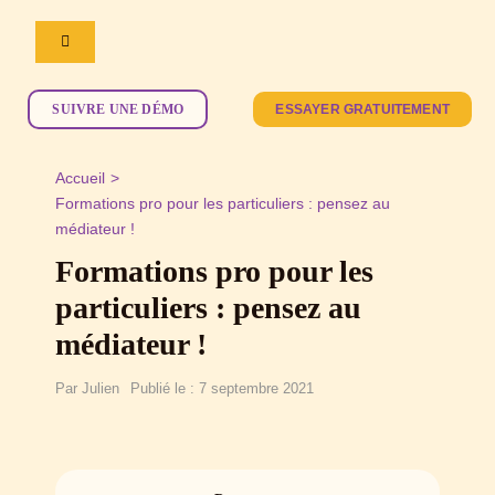
Passer
au
Navigation
contenu
à
bascule
Notre logiciel
SUIVRE UNE DÉMO
ESSAYER GRATUITEMENT
Ressources
Accueil
Formations pro pour les particuliers : pensez au
La newsletter
médiateur !
Webinaires de la formation professionnelle
Formations pro pour les
Nos formations
Documentation du logiciel
particuliers : pensez au
médiateur !
L’équipe
Par
Julien
Publié le : 7 septembre 2021
Tarifs