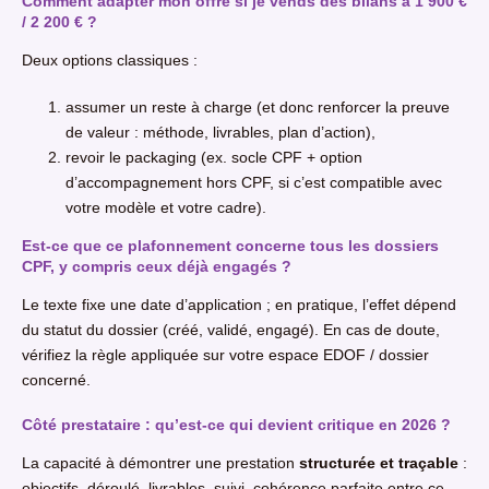
Comment adapter mon offre si je vends des bilans à 1 900 €
/ 2 200 € ?
Deux options classiques :
assumer un reste à charge (et donc renforcer la preuve
de valeur : méthode, livrables, plan d’action),
revoir le packaging (ex. socle CPF + option
d’accompagnement hors CPF, si c’est compatible avec
votre modèle et votre cadre).
Est-ce que ce plafonnement concerne tous les dossiers
CPF, y compris ceux déjà engagés ?
Le texte fixe une date d’application ; en pratique, l’effet dépend
du statut du dossier (créé, validé, engagé). En cas de doute,
vérifiez la règle appliquée sur votre espace EDOF / dossier
concerné.
Côté prestataire : qu’est-ce qui devient critique en 2026 ?
La capacité à démontrer une prestation
structurée et traçable
:
objectifs, déroulé, livrables, suivi, cohérence parfaite entre ce