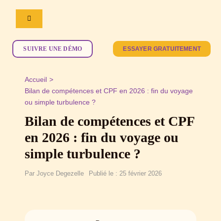
Passer
au
Navigation
contenu
à
bascule
Notre logiciel
SUIVRE UNE DÉMO
ESSAYER GRATUITEMENT
Ressources
Accueil
Bilan de compétences et CPF en 2026 : fin du voyage
La newsletter
ou simple turbulence ?
Webinaires de la formation professionnelle
Bilan de compétences et CPF
Nos formations
Documentation du logiciel
en 2026 : fin du voyage ou
simple turbulence ?
L’équipe
Par
Joyce Degezelle
Publié le : 25 février 2026
Tarifs